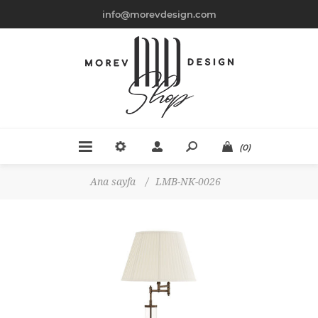
info@morevdesign.com
(0)
Ana sayfa
/
LMB-NK-0026