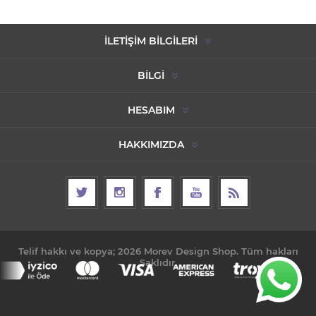
İLETIŞIM BILGILERI
BILGI
HESABIM
HAKKIMIZDA
Telif hakkı ve kopya; 2026 Morev Design Shop. Tüm hakları
Saklıdır.