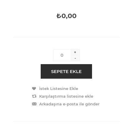
₺0,00
+
-