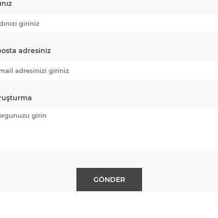
ınız
posta adresiniz
ruşturma