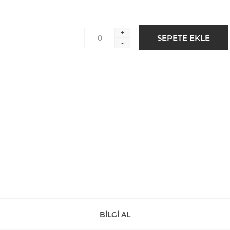
+
-
BILGI AL