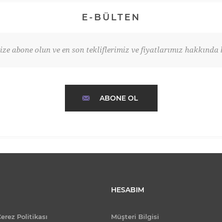
E-BÜLTEN
ze abone olun ve en son tekliflerimiz ve fiyatlarımız hakkında b
ABONE OL
HESABIM
Çerez Politikası
Müşteri Bilgisi