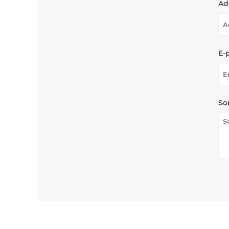
Ad
E-
So