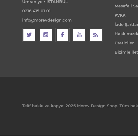
Ümraniye / İSTANBUL
Mesafeli Sa
0216 415 01 01
KVKK
info@morevdesign.com
İade Şartlar
Hakkımızd
Üreticiler
Bizimle ile
Telif hakkı ve kopya; 2026 Morev Design Shop. Tüm hakla