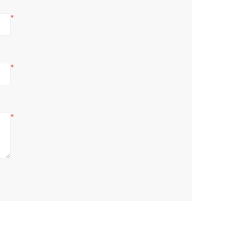
*
*
*