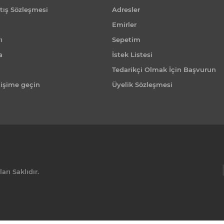
tış Sözleşmesi
Adresler
Emirler
ı
Sepetim
a
İstek Listesi
Tedarikçi Olmak İçin Başvurun
tişime geçin
Üyelik Sözleşmesi
rı Saklıdır.