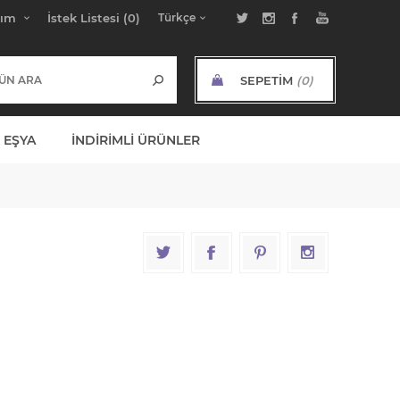
bım
İstek Listesi
(0)
SEPETIM
(0)
ARA TOPLAM:
 EŞYA
İNDIRIMLI ÜRÜNLER