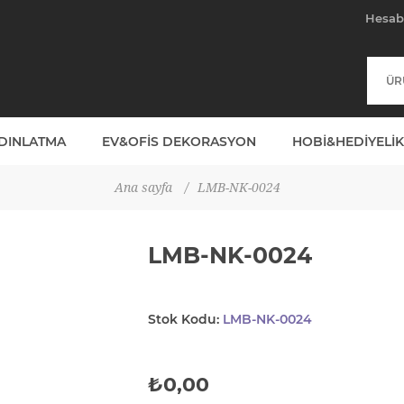
Hesa
YDINLATMA
EV&OFIS DEKORASYON
HOBI&HEDIYELIK
Ana sayfa
/
LMB-NK-0024
LMB-NK-0024
Stok Kodu:
LMB-NK-0024
₺0,00