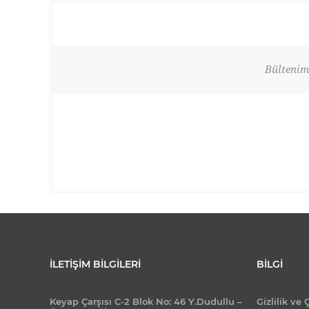
Bültenimi
İLETIŞIM BILGILERI
BILGI
Keyap Çarşısı C-2 Blok No: 46 Y.Dudullu –
Gizlilik ve 