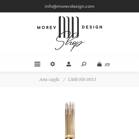
info@morevdesign.com
(0)
Ana sayfa
/
LMB-NK-0011