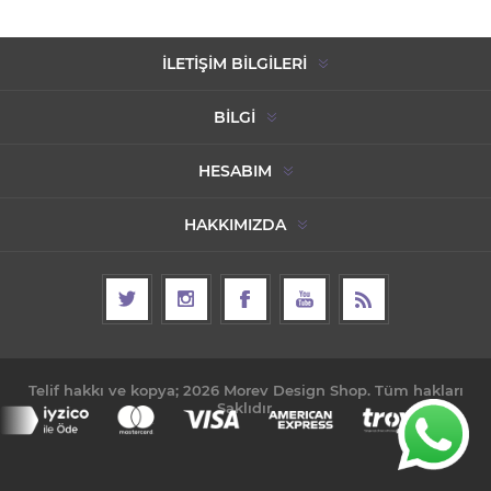
İLETIŞIM BILGILERI
BILGI
HESABIM
HAKKIMIZDA
Telif hakkı ve kopya; 2026 Morev Design Shop. Tüm hakları
Saklıdır.