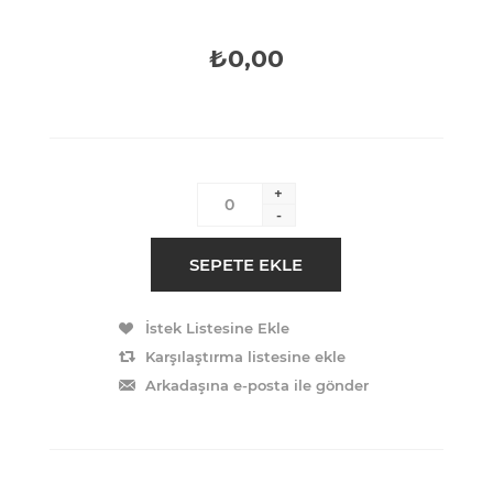
₺0,00
+
-