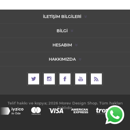
İLETIŞIM BILGILERI
BILGI
HESABIM
HAKKIMIZDA
Telif hakkı ve kopya; 2026 Morev Design Shop. Tüm hakları
Saklıdır.