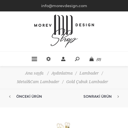
info@morevdesign.com
(0)
Ana sayfa
/
Aydınlatma
/
Lambader
/
Metal&Cam Lambader
/
Gold Çubuk Lambader
ÖNCEKI ÜRÜN
SONRAKI ÜRÜN