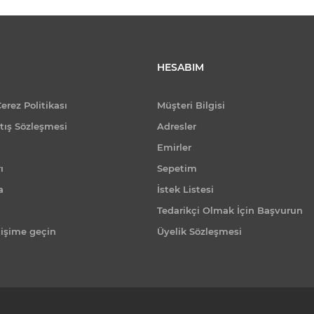
HESABIM
Çerez Politikası
Müşteri Bilgisi
tış Sözleşmesi
Adresler
Emirler
ı
Sepetim
a
İstek Listesi
Tedarikçi Olmak İçin Başvurun
tişime geçin
Üyelik Sözleşmesi