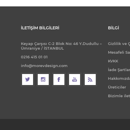
İLETIŞIM BILGILERI
BILGI
Keyap Çarşısı C-2 Blok No: 46 Y.Dudullu –
Gizlilik ve 
Ümraniye / İSTANBUL
Mesafeli Sa
0216 415 01 01
KVKK
info@morevdesign.com
İade Şartlar
Hakkımızd
Üreticiler
Bizimle ile