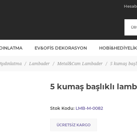
Hesa
YDINLATMA
EV&OFIS DEKORASYON
HOBI&HEDIYELIK
Aydınlatma
/
Lambader
/
Metal&Cam Lambader
/
5 kumaş başl
5 kumaş başlıklı lam
Stok Kodu:
LMB-M-0082
ÜCRETSIZ KARGO