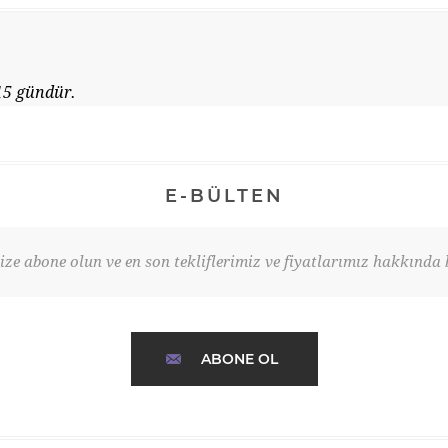
15 gündür.
E-BÜLTEN
ze abone olun ve en son tekliflerimiz ve fiyatlarımız hakkında b
ABONE OL