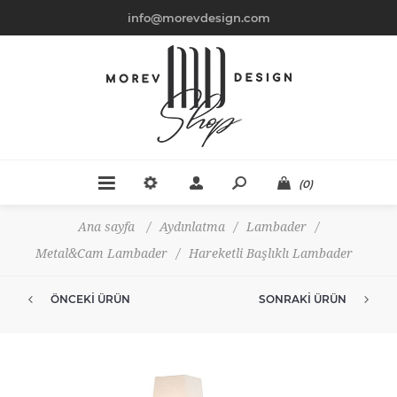
info@morevdesign.com
(0)
Ana sayfa
/
Aydınlatma
/
Lambader
/
Metal&Cam Lambader
/
Hareketli Başlıklı Lambader
ÖNCEKI ÜRÜN
SONRAKI ÜRÜN