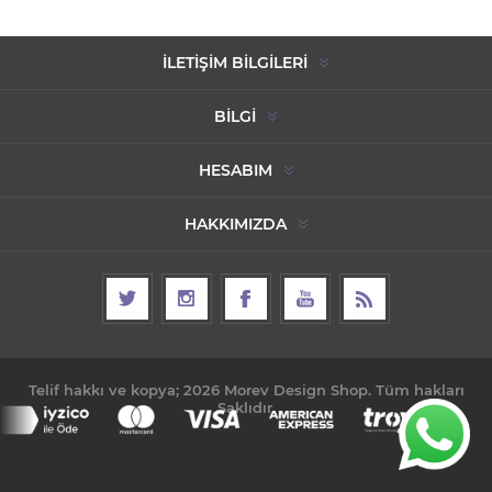
İLETIŞIM BILGILERI
BILGI
HESABIM
HAKKIMIZDA
Telif hakkı ve kopya; 2026 Morev Design Shop. Tüm hakları
Saklıdır.