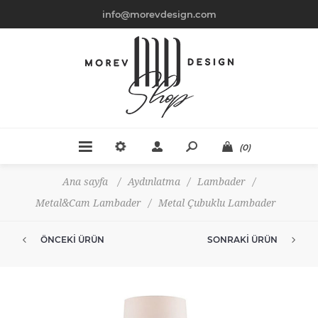
info@morevdesign.com
(0)
Ana sayfa
/
Aydınlatma
/
Lambader
/
Metal&Cam Lambader
/
Metal Çubuklu Lambader
ÖNCEKI ÜRÜN
SONRAKI ÜRÜN