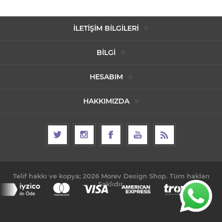
İLETIŞIM BILGILERI
BILGI
HESABIM
HAKKIMIZDA
Telif hakkı ve kopya; 2026 Morev Design Shop. Tüm hakları
Saklıdır.