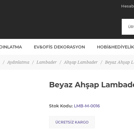
Hesa
YDINLATMA
EV&OFIS DEKORASYON
HOBI&HEDIYELIK
/
Aydınlatma
/
Lambader
/
Ahşap Lambader
/
Beyaz Ahşap 
Beyaz Ahşap Lambad
Stok Kodu:
LMB-M-0016
ÜCRETSIZ KARGO