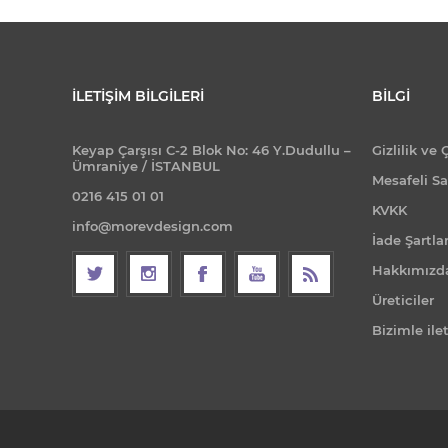
İLETIŞIM BILGILERI
BILGI
Keyap Çarşısı C-2 Blok No: 46 Y.Dudullu –
Gizlilik ve 
Ümraniye / İSTANBUL
Mesafeli Sa
0216 415 01 01
KVKK
info@morevdesign.com
İade Şartlar
Hakkımızd
Üreticiler
Bizimle ile