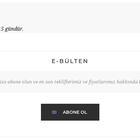
15 gündür.
E-BÜLTEN
ze abone olun ve en son tekliflerimiz ve fiyatlarımız hakkında b
ABONE OL