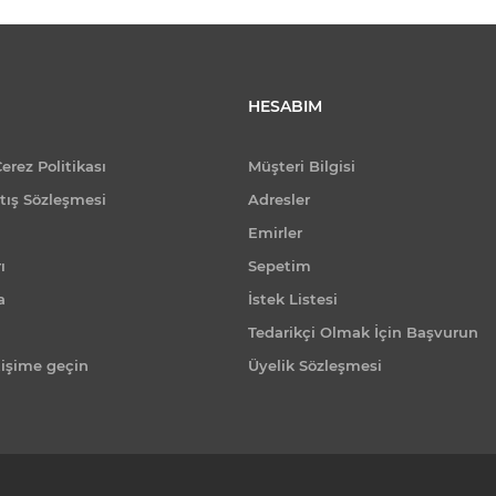
HESABIM
Çerez Politikası
Müşteri Bilgisi
tış Sözleşmesi
Adresler
Emirler
ı
Sepetim
a
İstek Listesi
Tedarikçi Olmak İçin Başvurun
tişime geçin
Üyelik Sözleşmesi