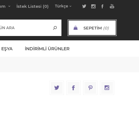
bım
İstek Listesi
(0)
SEPETIM
(0)
ARA TOPLAM:
 EŞYA
İNDIRIMLI ÜRÜNLER