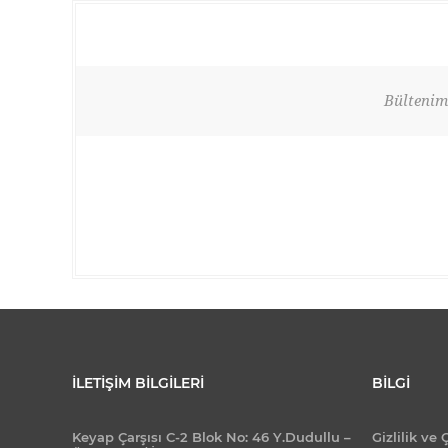
Bültenimi
İLETIŞIM BILGILERI
BILGI
Keyap Çarşısı C-2 Blok No: 46 Y.Dudullu –
Gizlilik ve 