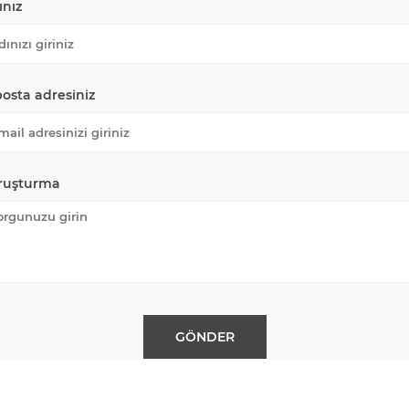
ınız
posta adresiniz
ruşturma