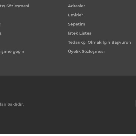
tış Sözleşmesi
Adresler
Emirler
ı
Sepetim
a
İstek Listesi
Tedarikçi Olmak İçin Başvurun
tişime geçin
Üyelik Sözleşmesi
rı Saklıdır.