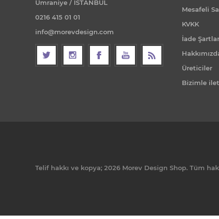
Ümraniye / İSTANBUL
Mesafeli Sa
0216 415 01 01
KVKK
info@morevdesign.com
İade Şartlar
Hakkımızd
Üreticiler
Bizimle ile
Telif hakkı ve kopya; 2026 Morev Design Shop. Tüm hakla