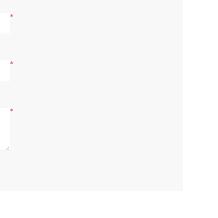
*
*
*