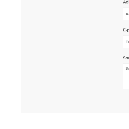
Ad
E-
So