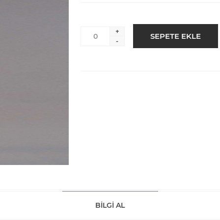
+
-
BILGI AL