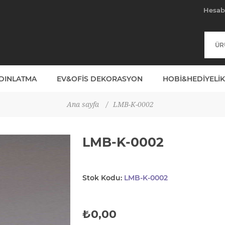
Hesa
YDINLATMA
EV&OFIS DEKORASYON
HOBI&HEDIYELIK
Ana sayfa
/
LMB-K-0002
LMB-K-0002
Stok Kodu:
LMB-K-0002
₺0,00