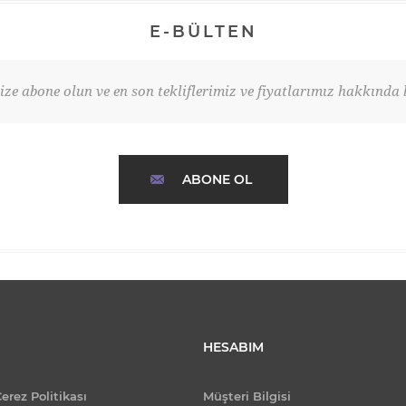
E-BÜLTEN
ze abone olun ve en son tekliflerimiz ve fiyatlarımız hakkında b
ABONE OL
HESABIM
Çerez Politikası
Müşteri Bilgisi