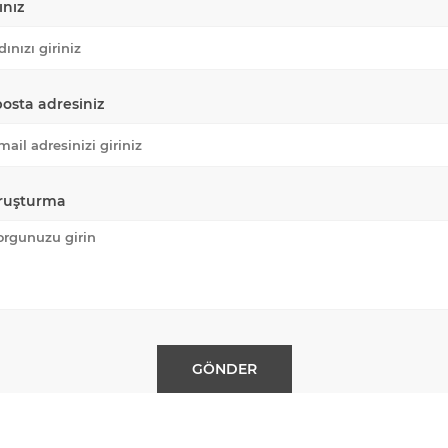
ınız
posta adresiniz
ruşturma