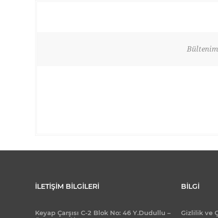
Bültenimi
İLETIŞIM BILGILERI
BILGI
Keyap Çarşısı C-2 Blok No: 46 Y.Dudullu –
Gizlilik ve 