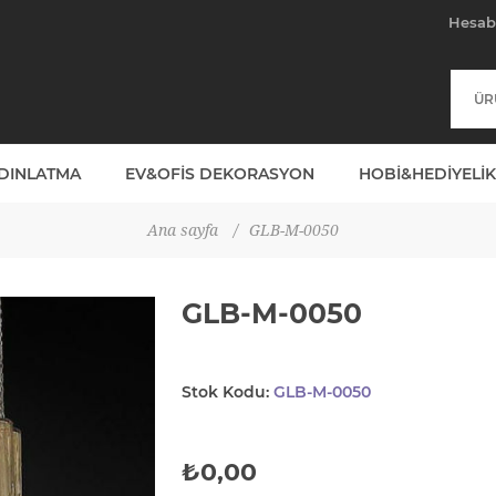
Hesa
YDINLATMA
EV&OFIS DEKORASYON
HOBI&HEDIYELIK
Ana sayfa
/
GLB-M-0050
GLB-M-0050
Stok Kodu:
GLB-M-0050
₺0,00