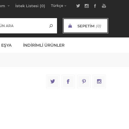
bım
İstek Listesi
(0)
SEPETIM
(0)
ARA TOPLAM:
 EŞYA
İNDIRIMLI ÜRÜNLER