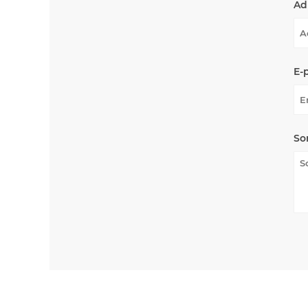
Ad
E-
So