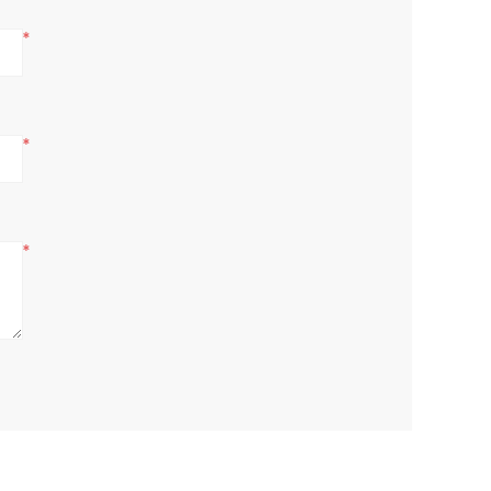
*
*
*