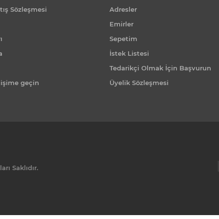
tış Sözleşmesi
Adresler
Emirler
ı
Sepetim
a
İstek Listesi
Tedarikçi Olmak İçin Başvurun
tişime geçin
Üyelik Sözleşmesi
rı Saklıdır.