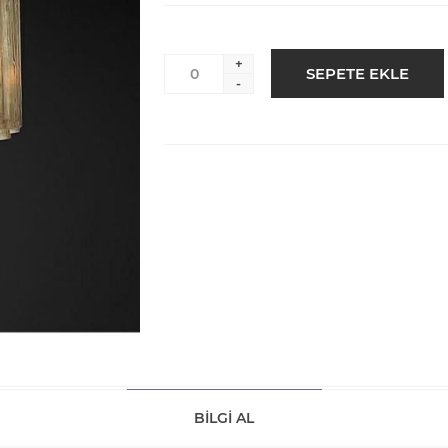
+
-
BILGI AL