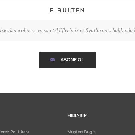
E-BÜLTEN
ze abone olun ve en son tekliflerimiz ve fiyatlarımız hakkında b
ABONE OL
HESABIM
Çerez Politikası
Müşteri Bilgisi