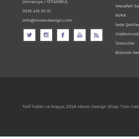
Ümraniye / İSTANBUL
Mesafeli Sa
0216 415 01 01
KVKK
info@morevdesign.com
İade Şartlar
Hakkımızd
Üreticiler
Bizimle ile
Telif hakkı ve kopya; 2026 Morev Design Shop. Tüm hakla