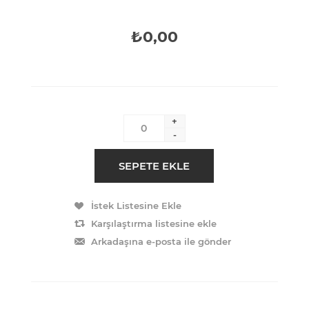
₺0,00
+
-