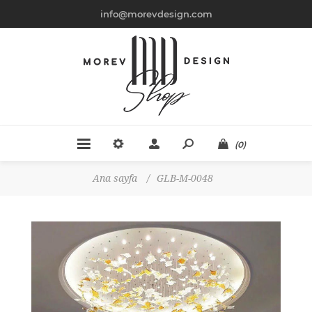
info@morevdesign.com
(0)
Ana sayfa
/
GLB-M-0048