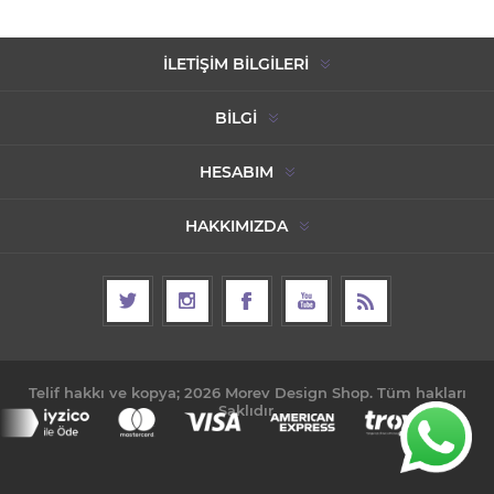
İLETIŞIM BILGILERI
BILGI
HESABIM
HAKKIMIZDA
Telif hakkı ve kopya; 2026 Morev Design Shop. Tüm hakları
Saklıdır.