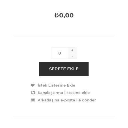
₺0,00
+
-