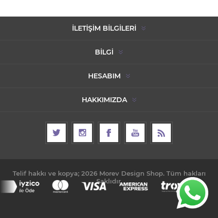
İLETIŞIM BILGILERI
BILGI
HESABIM
HAKKIMIZDA
Telif hakkı ve kopya; 2026 Morev Design Shop. Tüm hakları
Saklıdır.