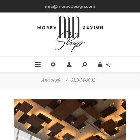
info@morevdesign.com
(0)
Ana sayfa
/
GLB-M-0032