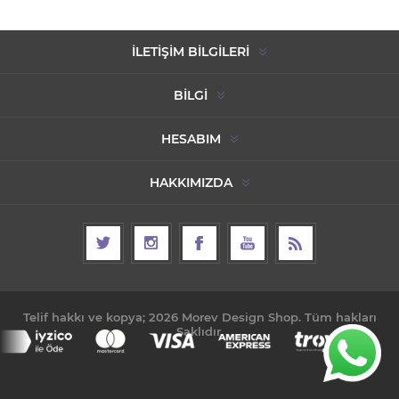
İLETIŞIM BILGILERI
BILGI
HESABIM
HAKKIMIZDA
Telif hakkı ve kopya; 2026 Morev Design Shop. Tüm hakları
Saklıdır.