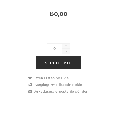
₺0,00
+
-