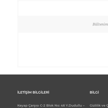
Bültenimi
İLETIŞIM BILGILERI
BILGI
Keyap Çarşısı C-2 Blok No: 46 Y.Dudullu –
Gizlilik ve 