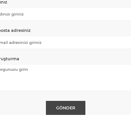
ınız
posta adresiniz
ruşturma