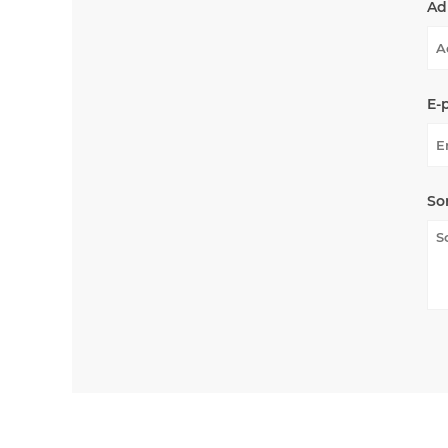
Ad
E-
So