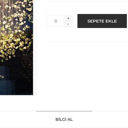
+
-
BILGI AL