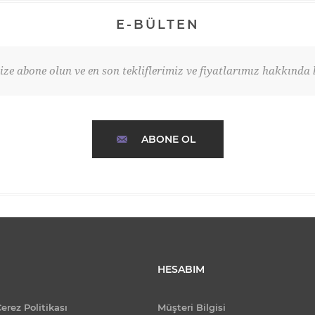
E-BÜLTEN
ze abone olun ve en son tekliflerimiz ve fiyatlarımız hakkında b
ABONE OL
HESABIM
Çerez Politikası
Müşteri Bilgisi