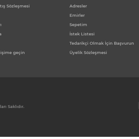
tış Sözleşmesi
Adresler
Emirler
ı
Sepetim
a
İstek Listesi
Tedarikçi Olmak İçin Başvurun
tişime geçin
Üyelik Sözleşmesi
rı Saklıdır.