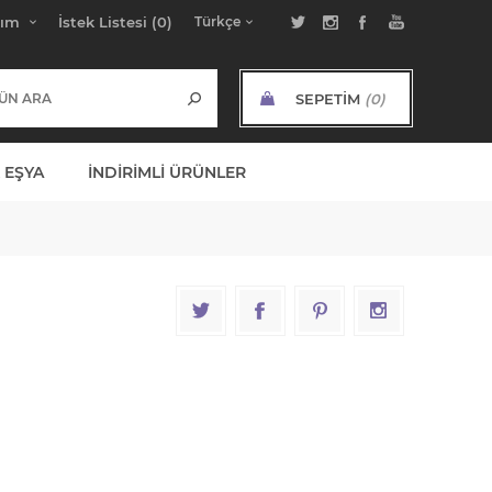
bım
İstek Listesi
(0)
SEPETIM
(0)
ARA TOPLAM:
 EŞYA
İNDIRIMLI ÜRÜNLER