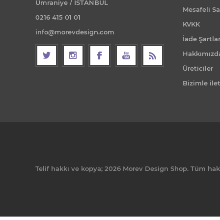
Ümraniye / İSTANBUL
Mesafeli Sa
0216 415 01 01
KVKK
info@morevdesign.com
İade Şartlar
Hakkımızd
Üreticiler
Bizimle ile
Telif hakkı ve kopya; 2026 Morev Design Shop. Tüm hakla