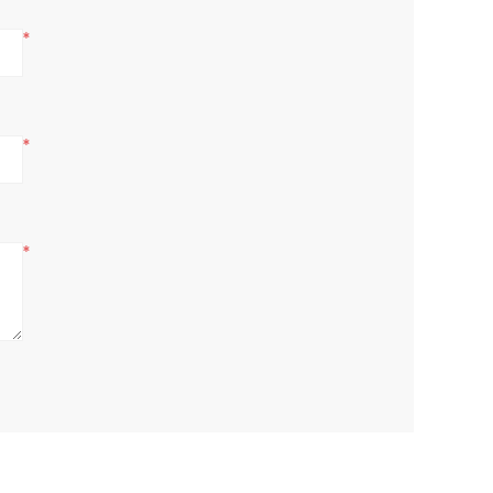
*
*
*