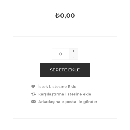
₺0,00
+
-