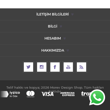
İLETIŞIM BILGILERI
BILGI
HESABIM
HAKKIMIZDA
Telif hakkı ve kopya; 2026 Morev Design Shop. Tüm hakları
Saklıdır.