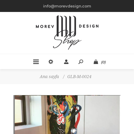
info@morevdesign.com
(0)
Ana sayfa
/
GLB-M-0024