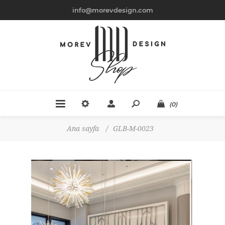
info@morevdesign.com
(0)
Ana sayfa
/
GLB-M-0023