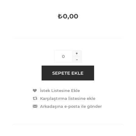
₺0,00
+
-