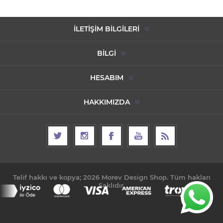
İLETIŞIM BILGILERI
BILGI
HESABIM
HAKKIMIZDA
Telif hakkı ve kopya; 2026 Morev Design Shop. Tüm hakları
Saklıdır.