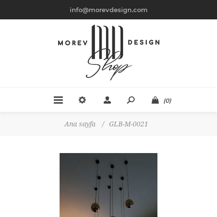
info@morevdesign.com
(0)
Ana sayfa
/
GLB-M-0021