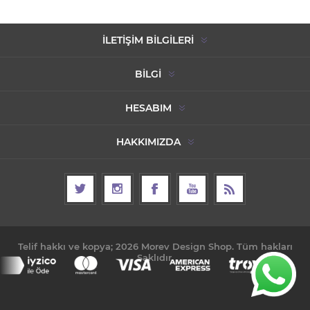
İLETIŞIM BILGILERI
BILGI
HESABIM
HAKKIMIZDA
Telif hakkı ve kopya; 2026 Morev Design Shop. Tüm hakları
Saklıdır.