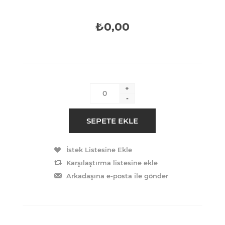
₺0,00
+
-