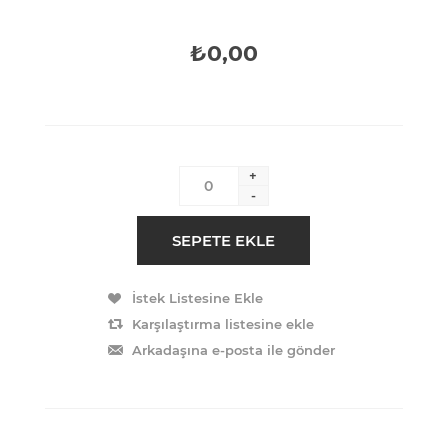
₺0,00
+
-