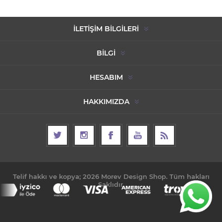
İLETIŞIM BILGILERI
BILGI
HESABIM
HAKKIMIZDA
Telif hakkı ve kopya; 2026 Morev Design Shop. Tüm hakları
Saklıdır.