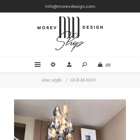
info@morevdesign.com
(0)
Ana sayfa
/
GLB-M-0020