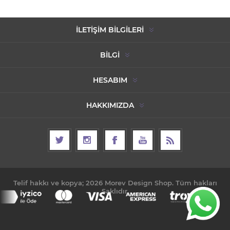
İLETIŞIM BILGILERI
BILGI
HESABIM
HAKKIMIZDA
Telif hakkı ve kopya; 2026 Morev Design Shop. Tüm hakları
Saklıdır.