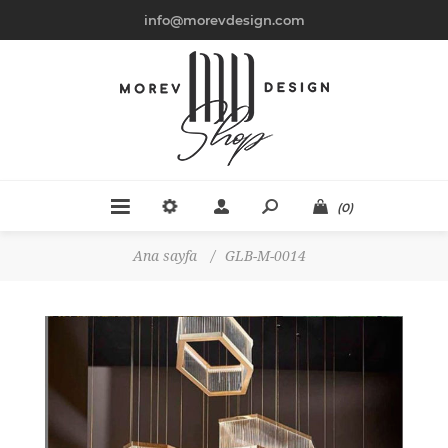
info@morevdesign.com
(0)
Ana sayfa
/
GLB-M-0014