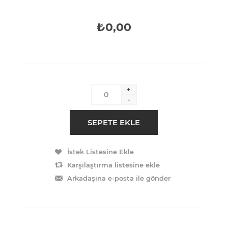
₺0,00
+
-