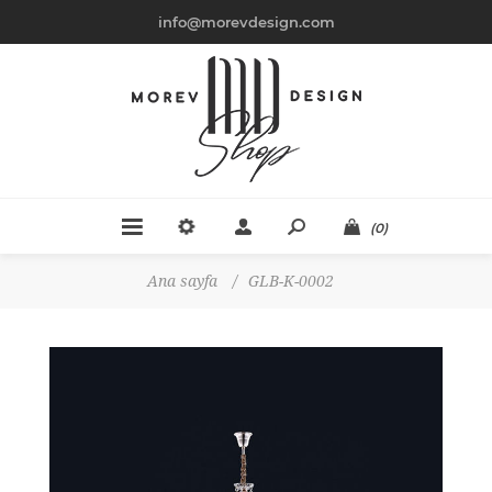
info@morevdesign.com
(0)
Ana sayfa
/
GLB-K-0002