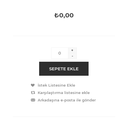
₺0,00
+
-