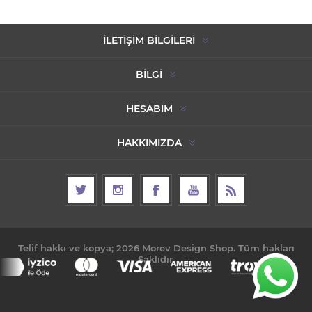
İLETIŞIM BILGILERI
BILGI
HESABIM
HAKKIMIZDA
Telif hakkı ve kopya; 2026 Morev Design Shop. Tüm hakları
Saklıdır.