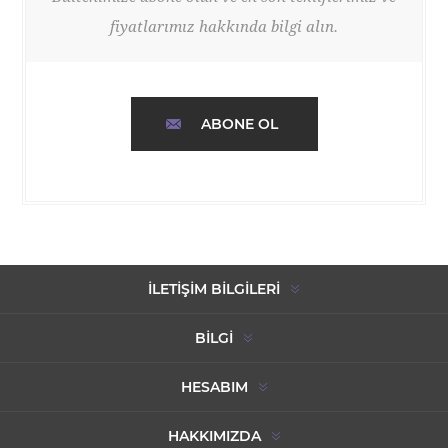
fiyatlarımız hakkında bilgi alın.
ABONE OL
İLETIŞIM BILGILERI
BILGI
HESABIM
HAKKIMIZDA