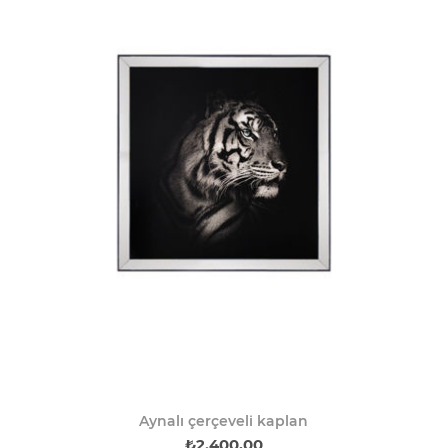
Aynalı çerçeveli kaplan
₺2.400,00