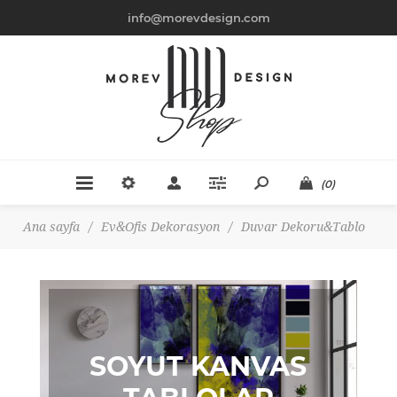
info@morevdesign.com
(0)
Ana sayfa
/
Ev&Ofis Dekorasyon
/
Duvar Dekoru&Tablo
SOYUT KANVAS