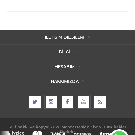
İLETIŞIM BILGILERI
BILGI
HESABIM
HAKKIMIZDA
Telif hakkı ve kopya; 2026 Morev Design Shop. Tüm hakları
Saklıdır.