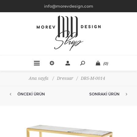
info@morevdesign.com
(0)
Ana sayfa
/
Dresuar
/
DRS-M-0014
ÖNCEKI ÜRÜN
SONRAKI ÜRÜN