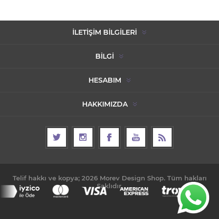
İLETIŞIM BILGILERI
BILGI
HESABIM
HAKKIMIZDA
Telif hakkı ve kopya; 2026 Morev Design Shop. Tüm hakları
Saklıdır.