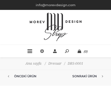
info@morevdesign.com
(0)
Ana sayfa
/
Dresuar
/
DRS-0001
ÖNCEKI ÜRÜN
SONRAKI ÜRÜN