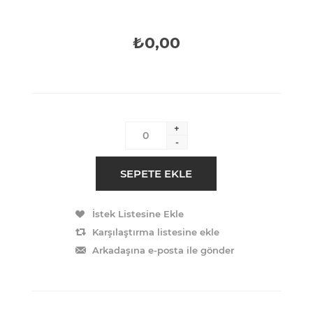
₺0,00
+
-