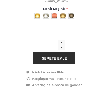
dikdörtgen kasa
Renk Seçiniz
*
+
-