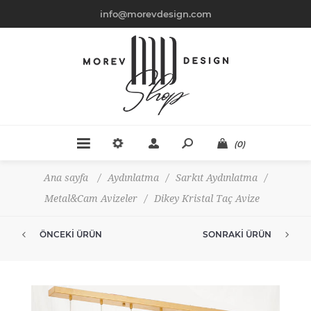
info@morevdesign.com
(0)
Ana sayfa
/
Aydınlatma
/
Sarkıt Aydınlatma
/
Metal&Cam Avizeler
/
Dikey Kristal Taç Avize
ÖNCEKI ÜRÜN
SONRAKI ÜRÜN