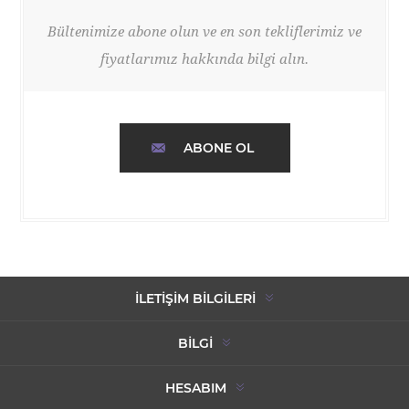
Bültenimize abone olun ve en son tekliflerimiz ve
fiyatlarımız hakkında bilgi alın.
ABONE OL
İLETIŞIM BILGILERI
BILGI
HESABIM