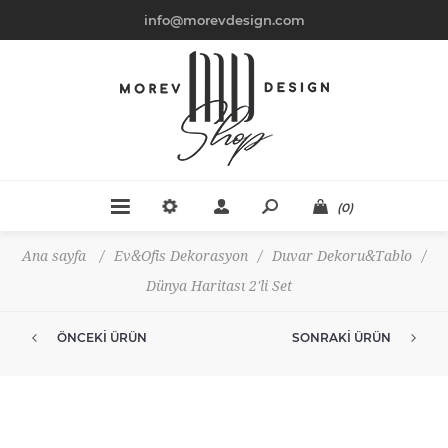
info@morevdesign.com
(0)
Ana sayfa
/
Ev&Ofis Dekorasyon
/
Duvar Dekoru&Tablo
/
Dünya Haritası 2'li Set
ÖNCEKI ÜRÜN
SONRAKI ÜRÜN