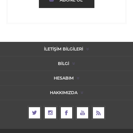
ABONE OL
İLETIŞIM BILGILERI
BILGI
HESABIM
HAKKIMIZDA