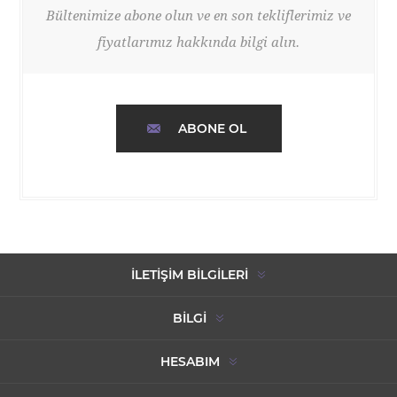
Bültenimize abone olun ve en son tekliflerimiz ve
fiyatlarımız hakkında bilgi alın.
ABONE OL
İLETIŞIM BILGILERI
BILGI
HESABIM