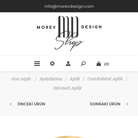
info@morevdesign.com
(0)
Ana sayfa
/
Aydınlatma
/
Aplik
/
Cam&Metal Aplik
/
Dövmeli Aplik
ÖNCEKI ÜRÜN
SONRAKI ÜRÜN