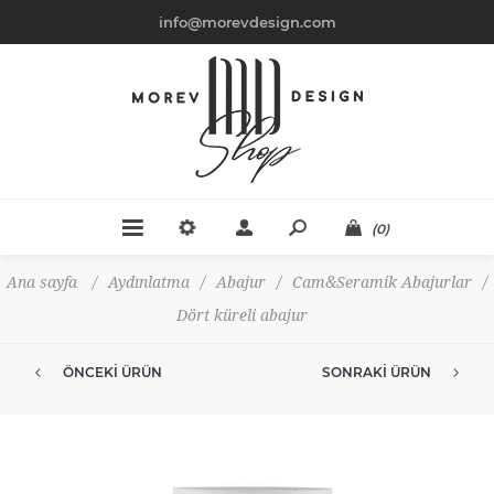
info@morevdesign.com
(0)
Ana sayfa
/
Aydınlatma
/
Abajur
/
Cam&Seramik Abajurlar
/
Dört küreli abajur
ÖNCEKI ÜRÜN
SONRAKI ÜRÜN