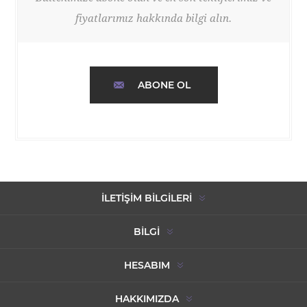
fiyatlarımız hakkında bilgi alın.
ABONE OL
İLETIŞIM BILGILERI
BILGI
HESABIM
HAKKIMIZDA