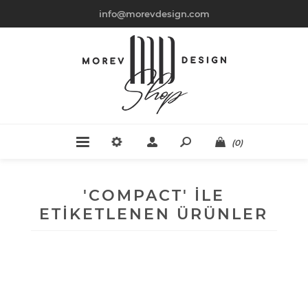
info@morevdesign.com
(0)
'COMPACT' ILE
ETIKETLENEN ÜRÜNLER