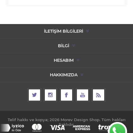
İLETIŞIM BILGILERI
BILGI
HESABIM
HAKKIMIZDA
Telif hakkı ve kopya; 2026 Morev Design Shop. Tüm hakları
Saklıdır.