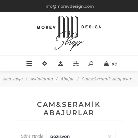
info@morevdesign.com
(0)
Ana sayfa
/
Aydınlatma
/
Abajur
/
Cam&Seramik Abajurlar
CAM&SERAMIK
ABAJURLAR
Göre sırala