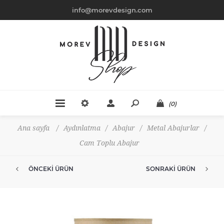
info@morevdesign.com
(0)
Ana sayfa
/
Aydınlatma
/
Abajur
/
Metal Abajurlar
/
Cam Toplu Abajur
ÖNCEKI ÜRÜN
SONRAKI ÜRÜN