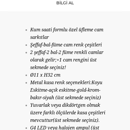
BILGI AL
Kum saati formlu özel üfleme cam
sarkıtlar
Şeffaf-bal-füme cam renk çeşitleri
2 şeffaf-2 bal-2 füme renkli camlar
olarak gelir;+1 cam rengini üst
sekmede seçiniz!
Ø11 x H32 cm
Metal kasa renk seçenekleri:Koyu
Eskitme-açık eskitme-gold-krom-
bakır-siyah (üst sekmede seçiniz)
Yuvarlak veya dikdörtgen olmak
üzere farklı ölçülerde kasa çeşitleri
mevcuttur(üst sekmede seçiniz).
G4 LED veya halojen ampul (üst