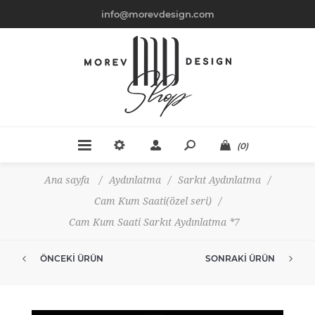
info@morevdesign.com
(0)
Ana sayfa
/
Aydınlatma
/
Sarkıt Aydınlatma
/
Cam Kum Saati(özel seri)
/
Cam Kum Saati Sarkıt Aydınlatma *7
ÖNCEKI ÜRÜN
SONRAKI ÜRÜN