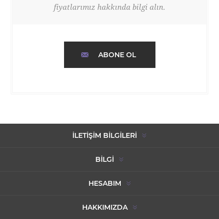
fiyatlarımız hakkında bilgi alın.
ABONE OL
İLETIŞIM BILGILERI
BILGI
HESABIM
HAKKIMIZDA