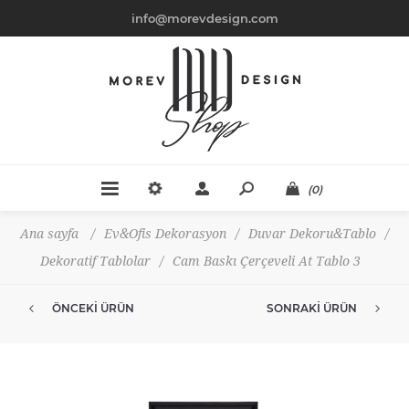
info@morevdesign.com
(0)
Ana sayfa
/
Ev&Ofis Dekorasyon
/
Duvar Dekoru&Tablo
/
Dekoratif Tablolar
/
Cam Baskı Çerçeveli At Tablo 3
ÖNCEKI ÜRÜN
SONRAKI ÜRÜN