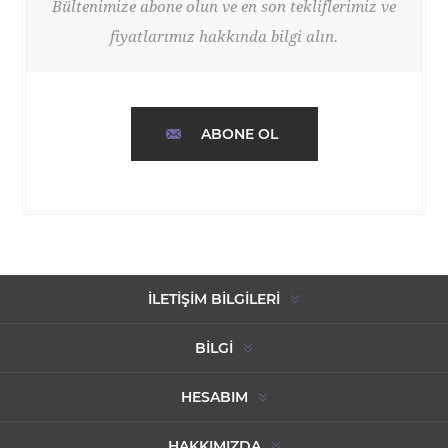
Bültenimize abone olun ve en son tekliflerimiz ve
fiyatlarımız hakkında bilgi alın.
ABONE OL
İLETIŞIM BILGILERI
BILGI
HESABIM
HAKKIMIZDA