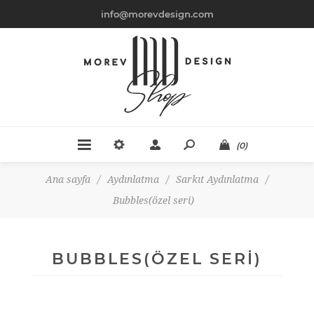
info@morevdesign.com
(0)
Ana sayfa
/
Aydınlatma
/
Sarkıt Aydınlatma
/
Bubbles(özel seri)
BUBBLES(ÖZEL SERI)