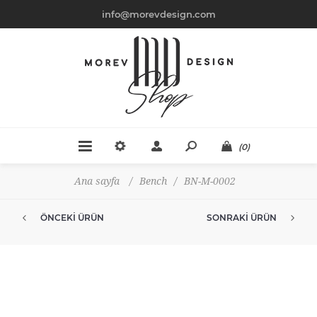
info@morevdesign.com
(0)
Ana sayfa
/
Bench
/
BN-M-0002
ÖNCEKI ÜRÜN
SONRAKI ÜRÜN