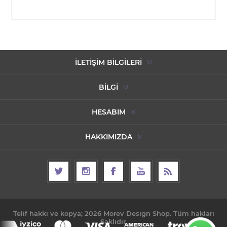
İLETIŞIM BILGILERI
BILGI
HESABIM
HAKKIMIZDA
Telif hakkı ve kopya; 2026 Morev Design Shop. Tüm hakları
Saklıdır.