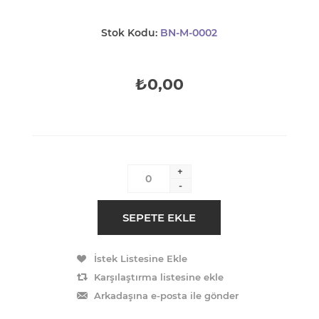
Stok Kodu:
BN-M-0002
₺0,00
+
-