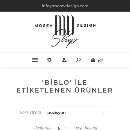
info@morevdesign.com
(0)
'BIBLO' ILE
ETIKETLENEN ÜRÜNLER
Göre sırala
Görüntüle
Sayfa başına