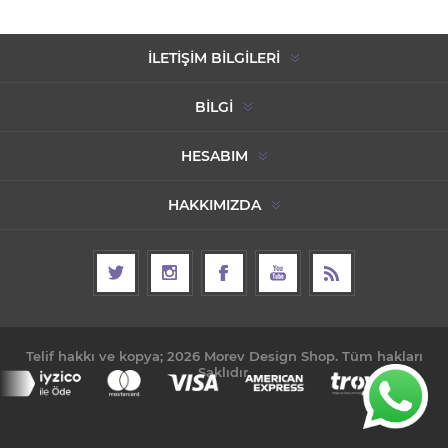
İLETIŞIM BILGILERI
BILGI
HESABIM
HAKKIMIZDA
Telif hakkı ve kopya; 2026 Morev Design Shop. Tüm hakları
Saklıdır.