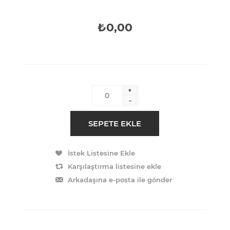
₺0,00
+
-