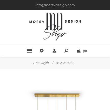
info@morevdesign.com
(0)
Ana sayfa
/
AVZ-N-0256