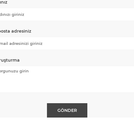
ınız
posta adresiniz
ruşturma