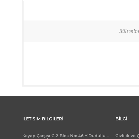
Bültenimi
İLETIŞIM BILGILERI
BILGI
Keyap Çarşısı C-2 Blok No: 46 Y.Dudullu –
Gizlilik ve 