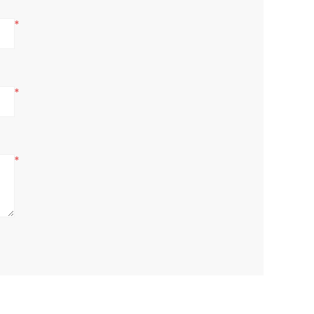
*
*
*