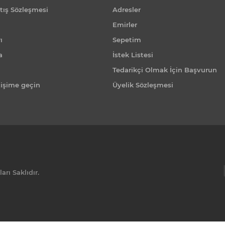
tış Sözleşmesi
Adresler
Emirler
ı
Sepetim
a
İstek Listesi
Tedarikçi Olmak İçin Başvurun
tişime geçin
Üyelik Sözleşmesi
rı Saklıdır.