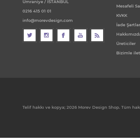
Ümraniye / İSTANBUL
Mesafeli Sa
0216 415 01 01
KVKK
info@morevdesign.com
İade Şartlar
Hakkımızd
Üreticiler
Bizimle ile
Telif hakkı ve kopya; 2026 Morev Design Shop. Tüm hakla