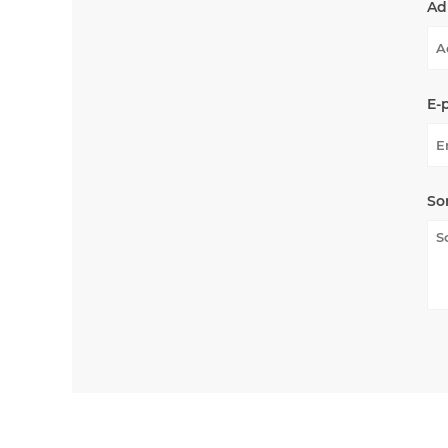
Ad
E-
So