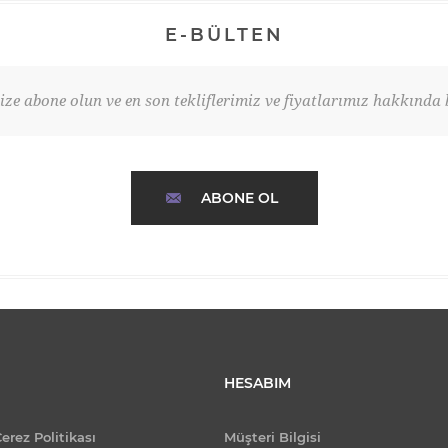
E-BÜLTEN
ze abone olun ve en son tekliflerimiz ve fiyatlarımız hakkında b
ABONE OL
HESABIM
Çerez Politikası
Müşteri Bilgisi