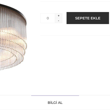
+
-
BILGI AL