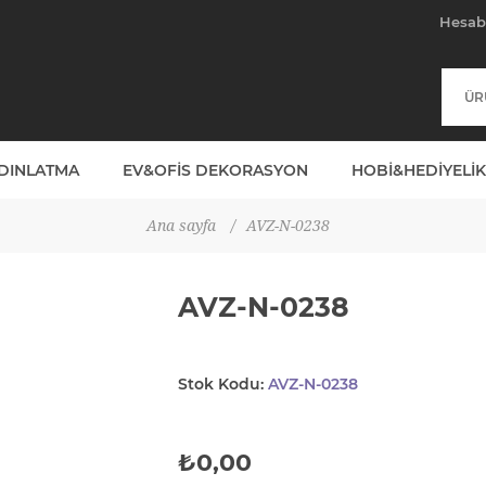
Hesa
YDINLATMA
EV&OFIS DEKORASYON
HOBI&HEDIYELIK
Ana sayfa
/
AVZ-N-0238
AVZ-N-0238
Stok Kodu:
AVZ-N-0238
₺0,00