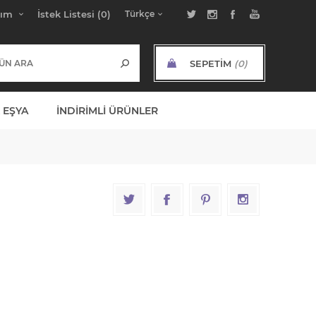
bım
İstek Listesi
(0)
SEPETIM
(0)
ARA TOPLAM:
 EŞYA
İNDIRIMLI ÜRÜNLER