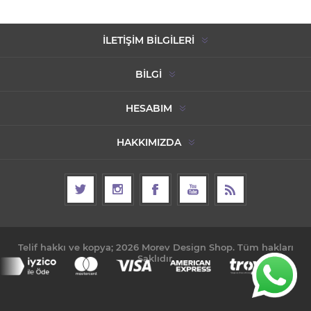
İLETIŞIM BILGILERI
BILGI
HESABIM
HAKKIMIZDA
Telif hakkı ve kopya; 2026 Morev Design Shop. Tüm hakları
Saklıdır.