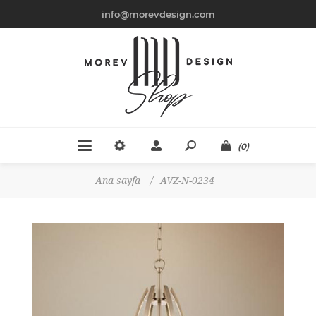
info@morevdesign.com
(0)
Ana sayfa
/
AVZ-N-0234