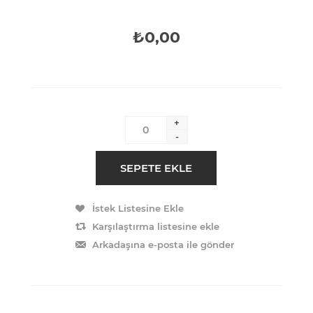
₺0,00
+
-