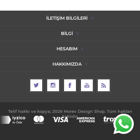
İLETIŞIM BILGILERI
BILGI
HESABIM
HAKKIMIZDA
Telif hakkı ve kopya; 2026 Morev Design Shop. Tüm hakları
Saklıdır.