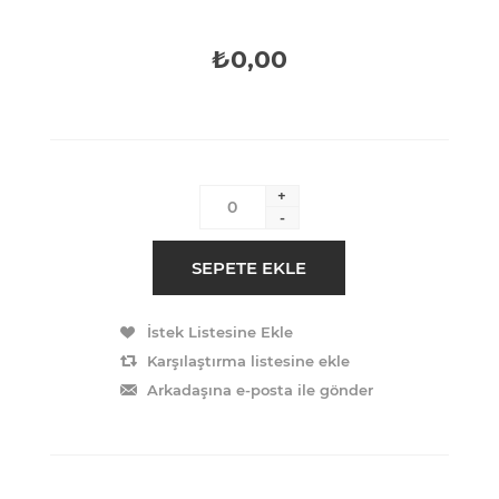
₺0,00
+
-