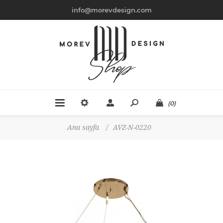
info@morevdesign.com
(0)
Ana sayfa
/
AVZ-N-0220