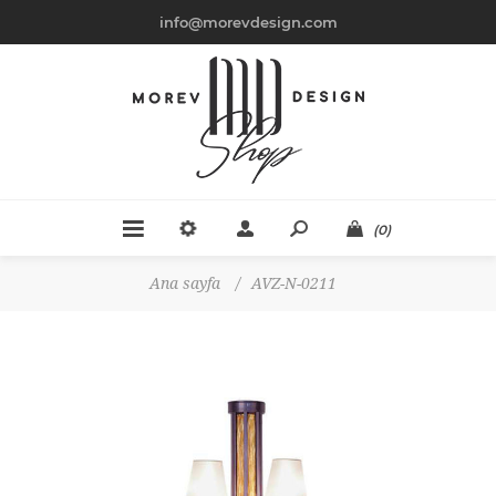
info@morevdesign.com
(0)
Ana sayfa
/
AVZ-N-0211