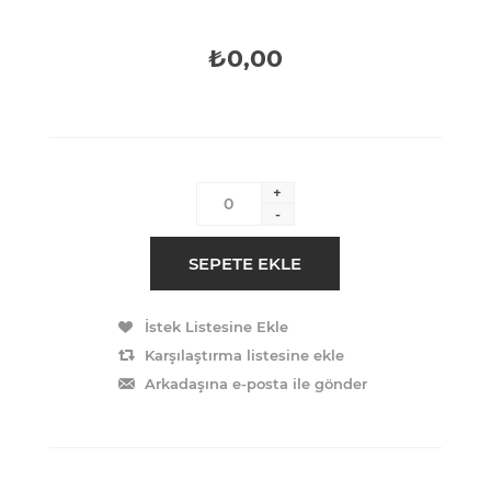
₺0,00
+
-