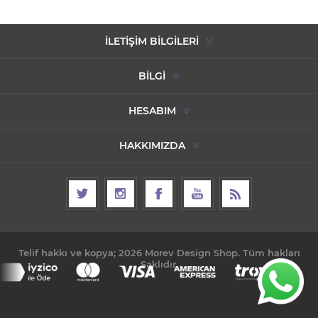
İLETIŞIM BILGILERI
BILGI
HESABIM
HAKKIMIZDA
Telif hakkı ve kopya; 2026 Morev Design Shop. Tüm hakları
Saklıdır.