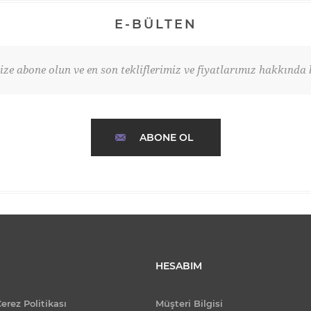
E-BÜLTEN
ze abone olun ve en son tekliflerimiz ve fiyatlarımız hakkında b
ABONE OL
HESABIM
Çerez Politikası
Müşteri Bilgisi