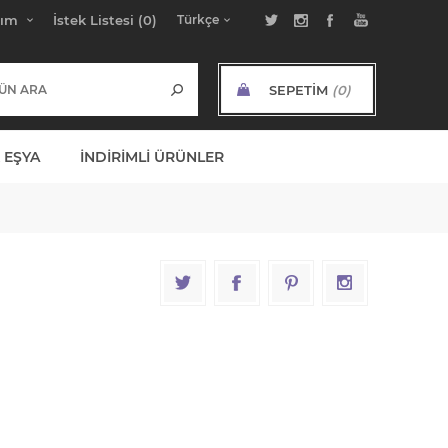
bım
İstek Listesi
(0)
SEPETIM
(0)
ARA TOPLAM:
 EŞYA
İNDIRIMLI ÜRÜNLER