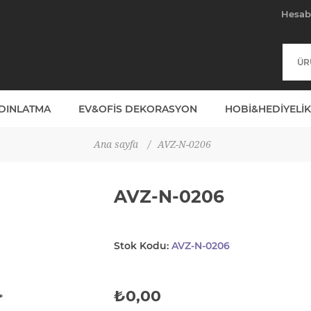
Hesa
YDINLATMA
EV&OFIS DEKORASYON
HOBI&HEDIYELIK
Ana sayfa
/
AVZ-N-0206
AVZ-N-0206
Stok Kodu:
AVZ-N-0206
₺0,00