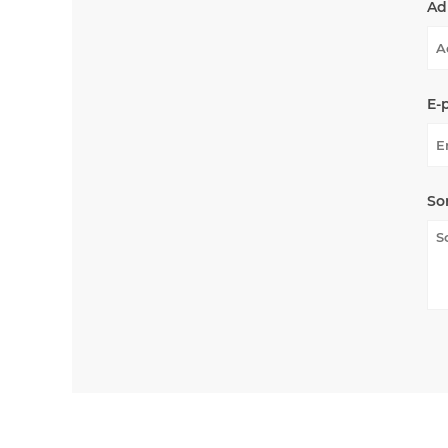
Ad
E-
So