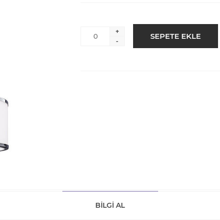
+
-
BILGI AL