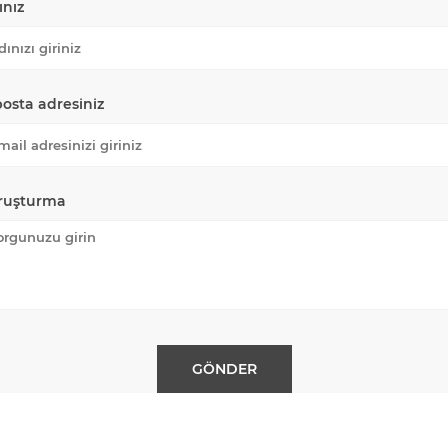
ınız
posta adresiniz
ruşturma