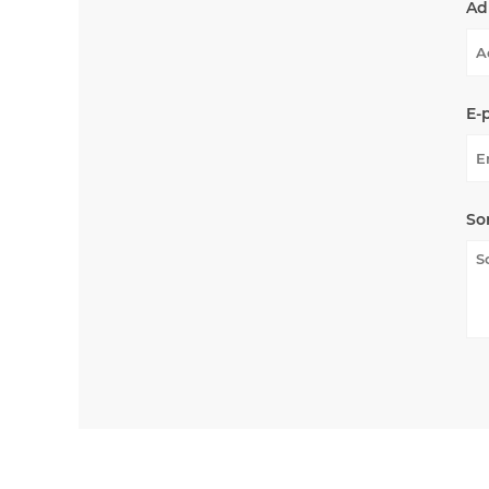
Ad
E-
So