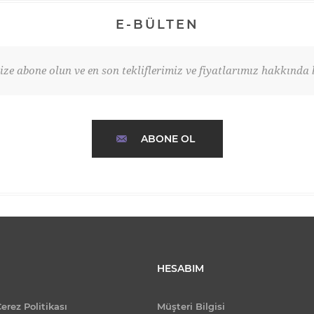
E-BÜLTEN
ze abone olun ve en son tekliflerimiz ve fiyatlarımız hakkında b
ABONE OL
HESABIM
Çerez Politikası
Müşteri Bilgisi