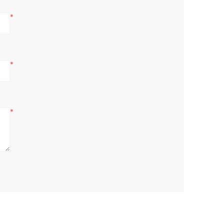
*
*
*