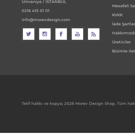
Ümraniye / İSTANBUL
Mesafeli Sa
0216 415 01 01
KVKK
info@morevdesign.com
İade Şartlar
Hakkımızd
Üreticiler
Bizimle ile
Telif hakkı ve kopya; 2026 Morev Design Shop. Tüm hakla