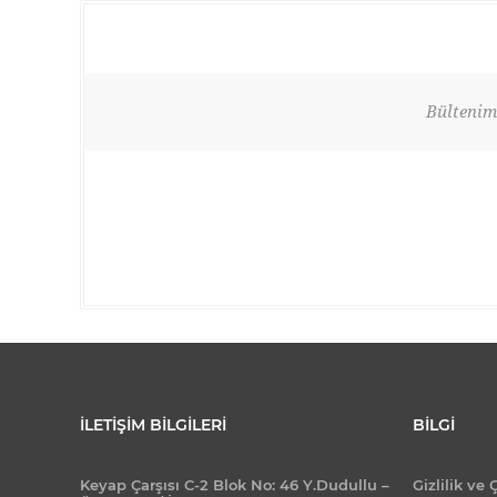
Bültenimi
İLETIŞIM BILGILERI
BILGI
Keyap Çarşısı C-2 Blok No: 46 Y.Dudullu –
Gizlilik ve 