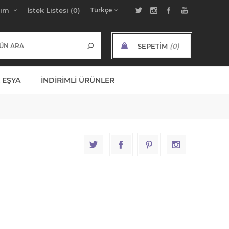
bım
İstek Listesi
(0)
SEPETIM
(0)
ARA TOPLAM:
 EŞYA
İNDIRIMLI ÜRÜNLER