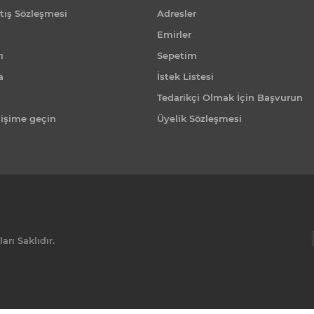
tış Sözleşmesi
Adresler
Emirler
ı
Sepetim
a
İstek Listesi
Tedarikçi Olmak İçin Başvurun
tişime geçin
Üyelik Sözleşmesi
rı Saklıdır.