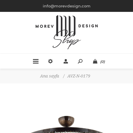
info@morevdesign.com
(0)
Ana sayfa
/
AVZ-N-0179