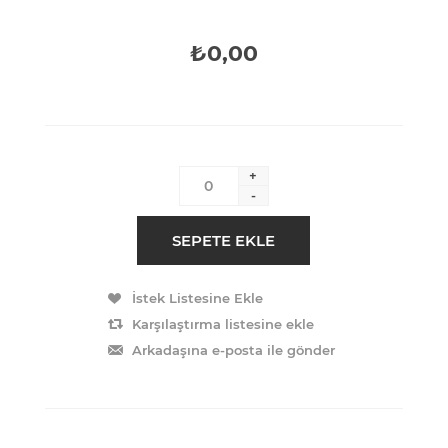
₺0,00
+
-