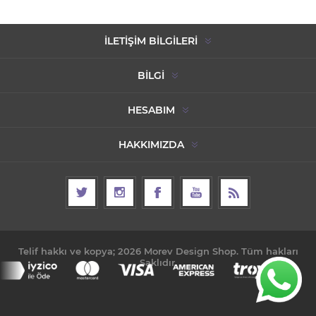
İLETIŞIM BILGILERI
BILGI
HESABIM
HAKKIMIZDA
Telif hakkı ve kopya; 2026 Morev Design Shop. Tüm hakları
Saklıdır.