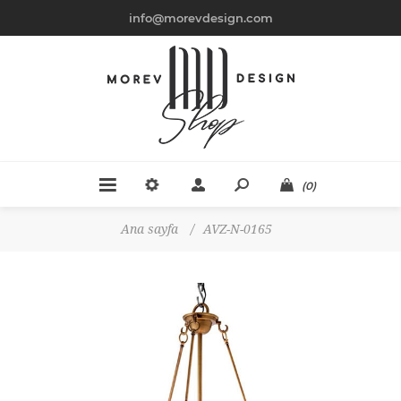
info@morevdesign.com
(0)
Ana sayfa
/
AVZ-N-0165