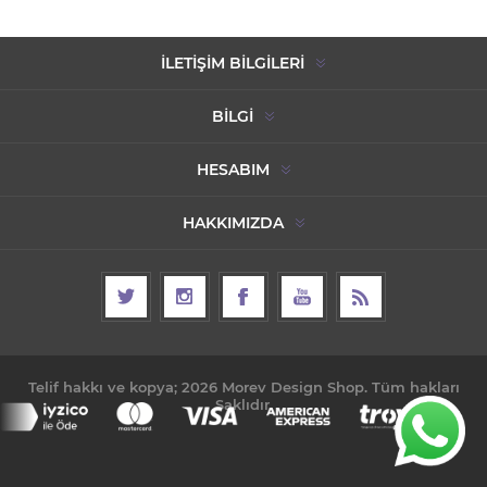
İLETIŞIM BILGILERI
BILGI
HESABIM
HAKKIMIZDA
Telif hakkı ve kopya; 2026 Morev Design Shop. Tüm hakları
Saklıdır.