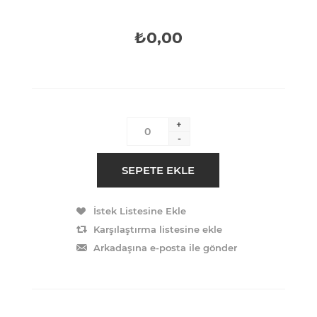
₺0,00
+
-