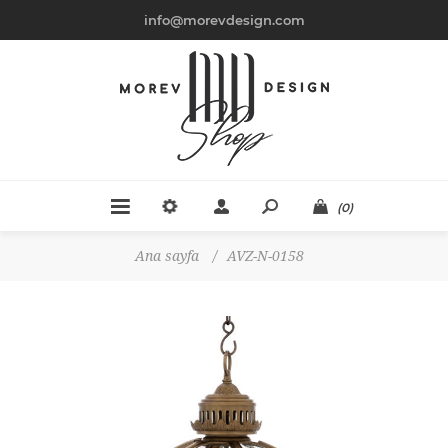
info@morevdesign.com
(0)
Ana sayfa
/
AVZ-N-0158