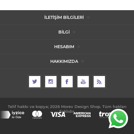
İLETIŞIM BILGILERI
BILGI
HESABIM
HAKKIMIZDA
Telif hakkı ve kopya; 2026 Morev Design Shop. Tüm hakları
Saklıdır.