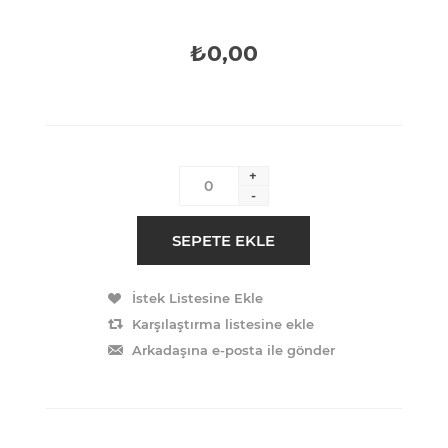
₺0,00
+
-