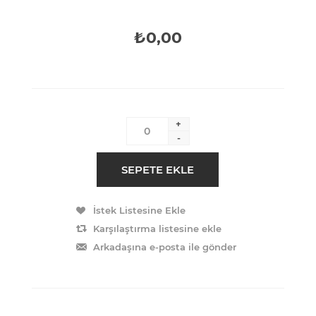
₺0,00
+
-