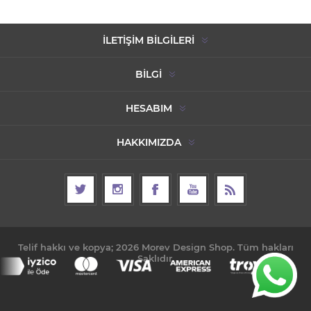
İLETIŞIM BILGILERI
BILGI
HESABIM
HAKKIMIZDA
Telif hakkı ve kopya; 2026 Morev Design Shop. Tüm hakları
Saklıdır.