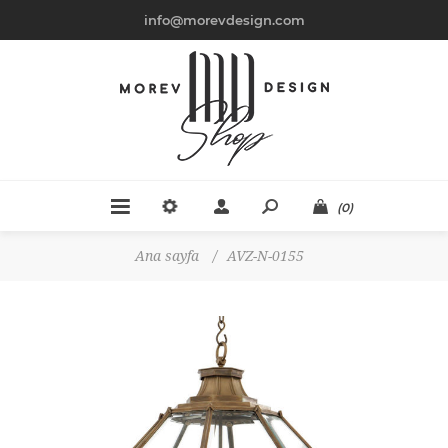
info@morevdesign.com
(0)
Ana sayfa
/
AVZ-N-0155