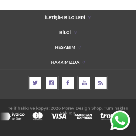
İLETIŞIM BILGILERI
BILGI
HESABIM
HAKKIMIZDA
Telif hakkı ve kopya; 2026 Morev Design Shop. Tüm hakları
Saklıdır.