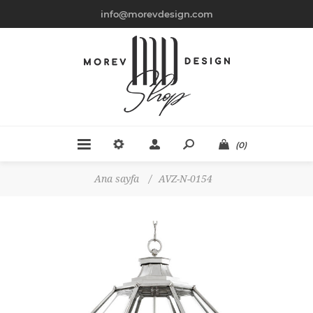
info@morevdesign.com
(0)
Ana sayfa
/
AVZ-N-0154