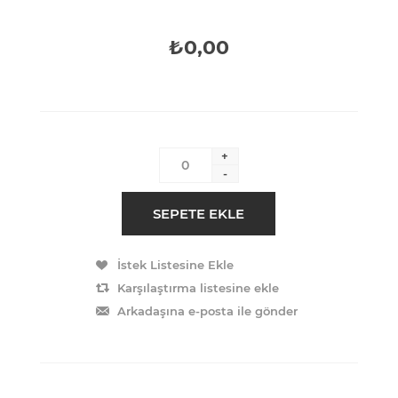
₺0,00
+
-