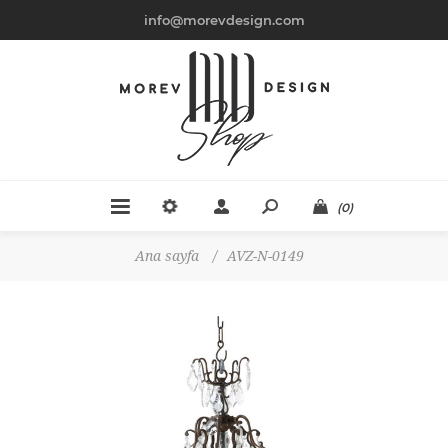
info@morevdesign.com
(0)
Ana sayfa
/
AVZ-N-0149