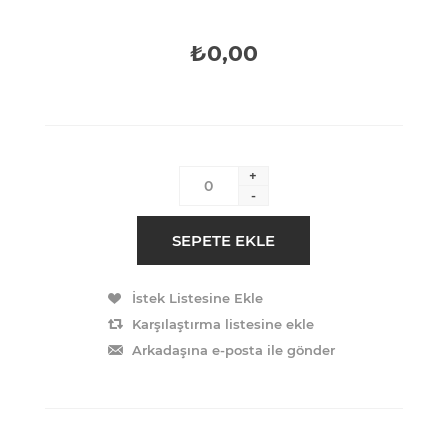
₺0,00
+
-