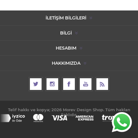
İLETIŞIM BILGILERI
BILGI
HESABIM
HAKKIMIZDA
Telif hakkı ve kopya; 2026 Morev Design Shop. Tüm hakları
Saklıdır.