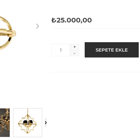
₺25.000,00
+
-
›