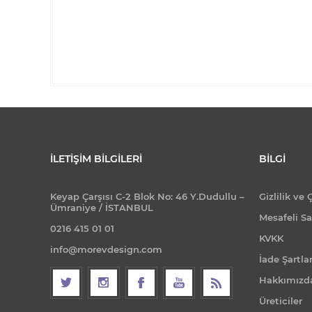
İLETIŞIM BILGILERI
BILGI
Keyap Çarşısı C-2 Blok No: 46 Y.Dudullu –
Gizlilik ve 
Ümraniye / İSTANBUL
Mesafeli Sa
0216 415 01 01
KVKK
info@morevdesign.com
İade Şartlar
Hakkımızd
Üreticiler