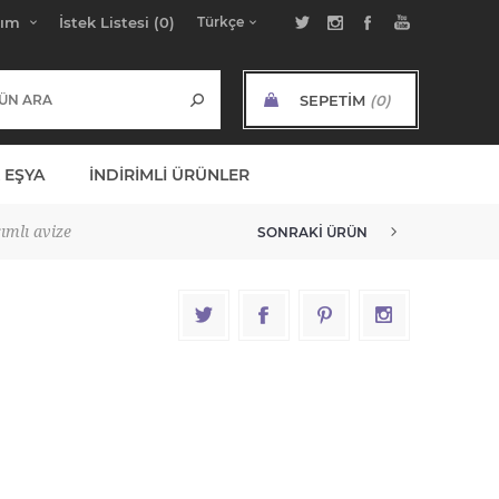
bım
İstek Listesi
(0)
SEPETIM
(0)
ARA TOPLAM:
 EŞYA
İNDIRIMLI ÜRÜNLER
ımlı avize
SONRAKI ÜRÜN