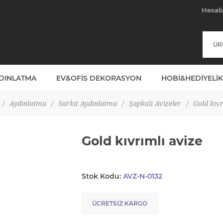
Hesa
YDINLATMA
EV&OFIS DEKORASYON
HOBI&HEDIYELIK
/
Aydınlatma
/
Sarkıt Aydınlatma
/
Şapkalı Avizeler
/
Gold kıvr
Gold kıvrımlı avize
Stok Kodu:
AVZ-N-0132
ÜCRETSIZ KARGO